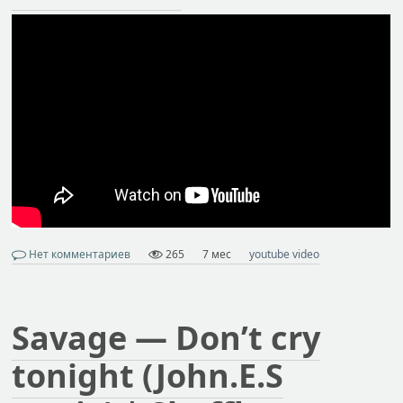
Нет комментариев
265
7 мес
youtube video
Savage — Don’t cry
tonight (John.E.S