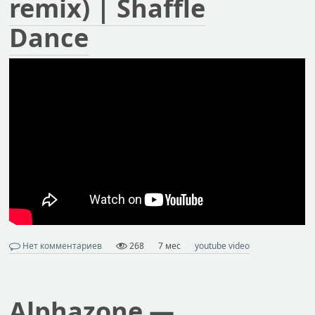
remix) | Shaffle
Dance
Нет комментариев
268
7 мес
youtube video
Alphazone —