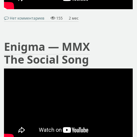
Нет комментариев
155
2 мес
Enigma — MMX
The Social Song