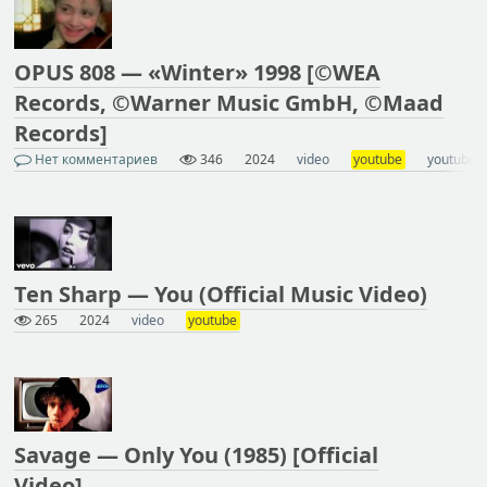
OPUS 808 — «Winter» 1998 [©WEA
Records, ©Warner Music GmbH, ©Maad
Records]
Нет комментариев
346
2024
video
youtube
youtube v
Ten Sharp — You (Official Music Video)
265
2024
video
youtube
Savage — Only You (1985) [Official
Video]