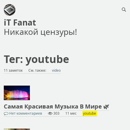
iT Fanat
Никакой цензуры!
Тег: youtube
11 заметок
См. также:
video
Самая Красивая Музыка В Мире 🌿
Нет комментариев
303
11 мес
youtube